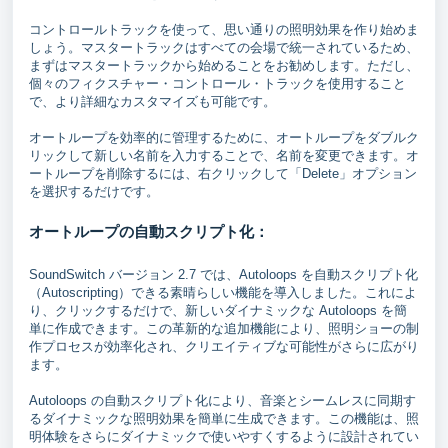
コントロールトラックを使って、思い通りの照明効果を作り始めま
しょう。マスタートラックはすべての会場で統一されているため、
まずはマスタートラックから始めることをお勧めします。ただし、
個々のフィクスチャー・コントロール・トラックを使用すること
で、より詳細なカスタマイズも可能です。
オートループを効率的に管理するために、オートループをダブルク
リックして新しい名前を入力することで、名前を変更できます。オ
ートループを削除するには、右クリックして「Delete」オプション
を選択するだけです。
オートループの自動スクリプト化：
SoundSwitch バージョン 2.7 では、Autoloops を自動スクリプト化
（Autoscripting）できる素晴らしい機能を導入しました。これによ
り、クリックするだけで、新しいダイナミックな Autoloops を簡
単に作成できます。この革新的な追加機能により、照明ショーの制
作プロセスが効率化され、クリエイティブな可能性がさらに広がり
ます。
Autoloops の自動スクリプト化により、音楽とシームレスに同期す
るダイナミックな照明効果を簡単に生成できます。この機能は、照
明体験をさらにダイナミックで使いやすくするように設計されてい