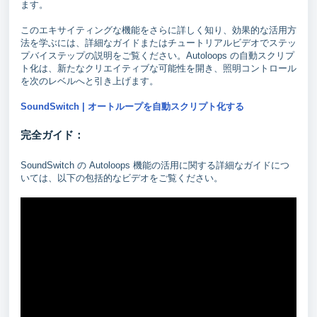
ます。
このエキサイティングな機能をさらに詳しく知り、効果的な活用方
法を学ぶには、詳細なガイドまたはチュートリアルビデオでステッ
プバイステップの説明をご覧ください。Autoloops の自動スクリプ
ト化は、新たなクリエイティブな可能性を開き、照明コントロール
を次のレベルへと引き上げます。
SoundSwitch | オートループを自動スクリプト化する
完全ガイド：
SoundSwitch の Autoloops 機能の活用に関する詳細なガイドにつ
いては、以下の包括的なビデオをご覧ください。