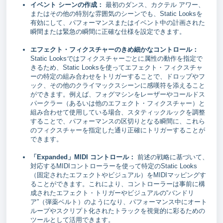
イベント シーンの作成：
最初のダンス、カクテル アワー、
またはその他の特別な雰囲気のシーンでも、Static Looksを
有効にして、パフォーマンスまたはイベント中の計画された
瞬間または緊急の瞬間に正確な仕様を設定できます。
エフェクト・フィクスチャーのきめ細かなコントロール：
Static Looksではフィクスチャーごとに属性の動作を指定で
きるため、Static Looksを使ってエフェクト・フィクスチャ
ーの特定の組み合わせをトリガーすることで、ドロップやフ
ック、その他のクライマックスシーンに感嘆符を添えること
ができます。例えば、フォグマシンをレーザーやコールドス
パークラー（あるいは他のエフェクト・フィクスチャー）と
組み合わせて使用している場合、スタティックルックを調整
することで、パフォーマンスの区切りとなる瞬間に、これら
のフィクスチャーを指定した通り正確にトリガーすることが
できます。
「Expanded」MIDI コントロール：
前述の戦略に基づいて、
対応するMIDIコントローラーを使って特定のStatic Looks
（固定されたエフェクトやビジュアル）をMIDIマッピングす
ることができます。これにより、コントローラーは事前に構
成されたエフェクト・トリガーやビジュアルの“バンドリ
ア”（弾薬ベルト）のようになり、パフォーマンス中にオート
ループやスクリプト化されたトラックを視覚的に彩るための
ツールとして活用できます。