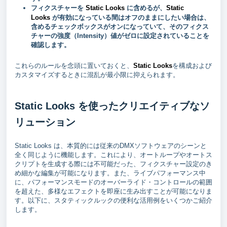
フィクスチャーを
Static Looks
に含めるが、
Static
Looks
が有効になっている間はオフのままにしたい場合は、
含めるチェックボックスがオンになっていて、そのフィクス
チャーの強度（Intensity）値がゼロに設定されていることを
確認します。
これらのルールを念頭に置いておくと、
Static Looks
を構成および
カスタマイズするときに混乱が最小限に抑えられます。
Static Looks を使ったクリエイティブなソ
リューション
Static Looks は、本質的には従来のDMXソフトウェアのシーンと
全く同じように機能します。これにより、オートループやオートス
クリプトを生成する際には不可能だった、フィクスチャー設定のき
め細かな編集が可能になります。また、ライブパフォーマンス中
に、パフォーマンスモードのオーバーライド・コントロールの範囲
を超えた、多様なエフェクトを即座に生み出すことが可能になりま
す。以下に、スタティックルックの便利な活用例をいくつかご紹介
します。