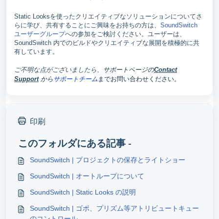
Static Looksを使ったクリエイティブなソリューションについてさ
らに学び、共有することにご興味をお持ちの方は、
SoundSwitch
ユーザーグループ
への参加をご検討ください。ユーザーは、
SoundSwitch 内でのビルドやクリエイティブな展開を積極的に共
有しています。
ご不明な点がございましたら、
サポートページの
Contact
から
サポートチーム
までお問い合わせください。
Support
印刷
このフォルダにある記事 -
SoundSwitch | プロジェクトの保存とライトショー
SoundSwitch | オートループについて
SoundSwitch | Static Looks の説明
SoundSwitch | ゴボ、プリズム等アトリビュートキュー
のコントロール