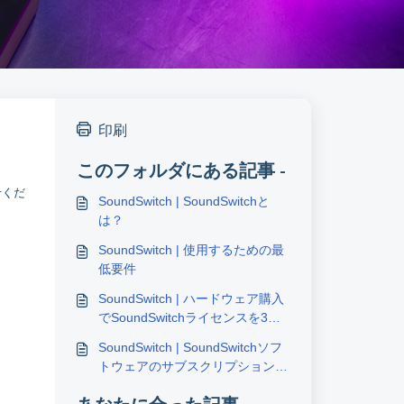
印刷
このフォルダにある記事 -
せくだ
SoundSwitch | SoundSwitchと
は？
SoundSwitch | 使用するための最
低要件
SoundSwitch | ハードウェア購入
でSoundSwitchライセンスを3ヶ
月間無料でアクティベートする方
SoundSwitch | SoundSwitchソフ
法
トウェアのサブスクリプションに
関する説明