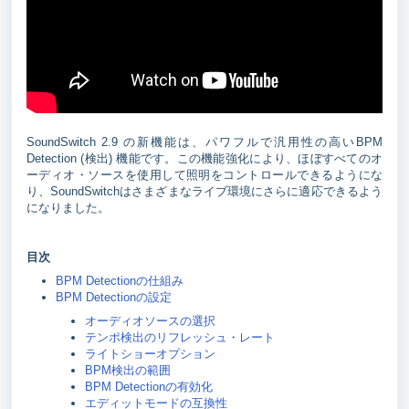
SoundSwitch 2.9 の新機能は、パワフルで汎用性の高いBPM
Detection (検出) 機能です。この機能強化により、ほぼすべてのオ
ーディオ・ソースを使用して照明をコントロールできるようにな
り、SoundSwitchはさまざまなライブ環境にさらに適応できるよう
になりました。
目次
BPM Detectionの仕組み
BPM Detectionの設定
オーディオソースの選択
テンポ検出のリフレッシュ・レート
ライトショーオプション
BPM検出の範囲
BPM Detectionの有効化
エディットモードの互換性