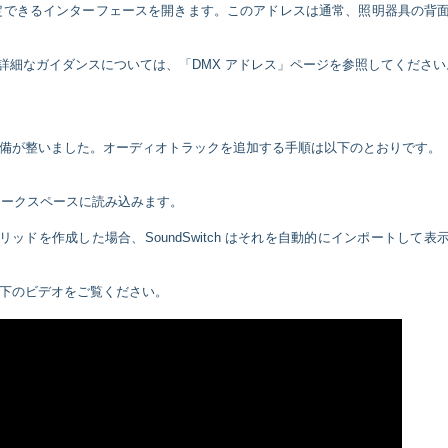
アドレスを設定できるインターフェースを開きます。このアドレスは通常、照明器具の背
る詳細なガイダンスについては、「DMX アドレス」ページを参照してください
備が整いました。オーディオトラックを追加する手順は以下のとおりです。
ワークスペースに読み込みます。
ートグリッドを作成した場合、SoundSwitch はそれを自動的にインポートして表
下のビデオをご覧ください。