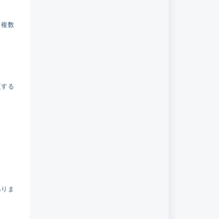
、複数
更する
ありま