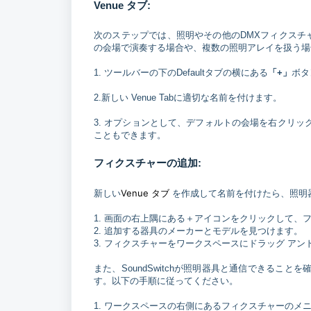
Venue タブ:
次のステップでは、照明やその他のDMXフィクスチャ
の会場で演奏する場合や、複数の照明アレイを扱う場合
1. ツールバーの下のDefaultタブの横にある
「+」
ボタ
2.新しい Venue Tabに適切な名前を付けます。
3. オプションとして、デフォルトの会場を右クリ
こともできます。
フィクスチャーの追加:
Venue タブ
新しい
を作成して名前を付けたら、照明
1. 画面の右上隅にある＋アイコンをクリックして、
2. 追加する器具のメーカーとモデルを見つけます。
3. フィクスチャーをワークスペースにドラッグ ア
また、SoundSwitchが照明器具と通信できることを
す。以下の手順に従ってください。
1. ワークスペースの右側にあるフィクスチャーのメ