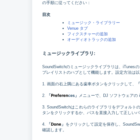
の手順に従ってください：
目次
ミュージック・ライブラリー
Venue タブ
フィクスチャーの追加
オーディオトラックの追加
ミュージックライブラリ:
SoundSwitchのミュージックライブラリは、iTunes
プレイリストのハブとして機能します。設定方法は以
1. 画面の右上隅にある歯車ボタンをクリックして、
Preferen
2.
「
ces」
メニューで、DJ ソフトウェアの 
3. SoundSwitchはこれらのライブラリをデ
タンをクリックするか、パスを直接入力して正しいパ
Done
4.
「
」
をクリックして設定を保存し、SoundS
確認します。