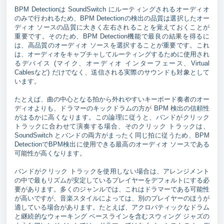
BPM Detectionは SoundSwitch にルーティングされるオーディオ
のみで行われるため、BPM Detectionの検出の品質は選択したオー
ディオ ソースの品質に大きく左右されることを覚えておくことが
重要です。そのため、BPM Detection機能で最良の結果を得るに
は、高品質のオーディオ ソースを選択することが重要です。これ
は、オーディオをキャプチャしてルーティングするために使用され
るデバイス (マイク、オーディオ インターフェース、Virtual
Cablesなど) だけでなく、送信される実際のサウンドも対象として
います。
たとえば、曲の中心となる拍から外れやすいキーボード奏者のオー
ディオよりも、ドラマーのキックドラムの方が BPM 検出の信頼性
がはるかに高くなります。この論理に従うと、バンドがクリック
トラックに合わせて演奏する場合、そのクリック トラックは、
SoundSwitch とバンドの両方がまったく同じ拍に従うため、BPM
DetectionでBPM検出に使用できる最高のオーディオ ソースである
可能性が高くなります。
バンドがクリック トラックを使用しない場合は、アレンジメント
の中で最もリズムが安定しているプレイヤーをデフォルトにする必
要があります。多くのジャンルでは、これはドラマーである可能性
が高いですが、音楽スタイルによっては、別のプレイヤーのほうが
適している場合があります。たとえば、アクロバティックなドラム
と継続的なウォーキング ベースラインを含むスウィング ジャズの