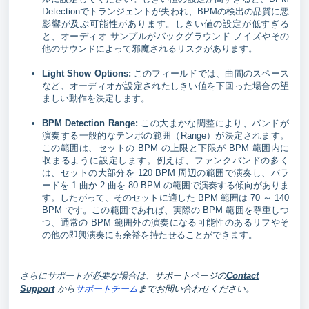
Detectionでトランジェントが失われ、BPMの検出の品質に悪
影響が及ぶ可能性があります。しきい値の設定が低すぎる
と、オーディオ サンプルがバックグラウンド ノイズやその
他のサウンドによって邪魔されるリスクがあります。
Light Show Options:
このフィールドでは、曲間のスペース
など、オーディオが設定されたしきい値を下回った場合の望
ましい動作を決定します。
BPM Detection Range:
この大まかな調整により、バンドが
演奏する一般的なテンポの範囲（Range）が決定されます。
この範囲は、セットの BPM の上限と下限が BPM 範囲内に
収まるように設定します。例えば、ファンクバンドの多く
は、セットの大部分を 120 BPM 周辺の範囲で演奏し、バラ
ードを 1 曲か 2 曲を 80 BPM の範囲で演奏する傾向がありま
す。したがって、そのセットに適した BPM 範囲は 70 ～ 140
BPM です。この範囲であれば、実際の BPM 範囲を尊重しつ
つ、通常の BPM 範囲外の演奏になる可能性のあるリフやそ
の他の即興演奏にも余裕を持たせることができます。
さらにサポートが必要な場合は、
サポートページの
Contact
から
サポートチーム
Support
までお問い合わせください。