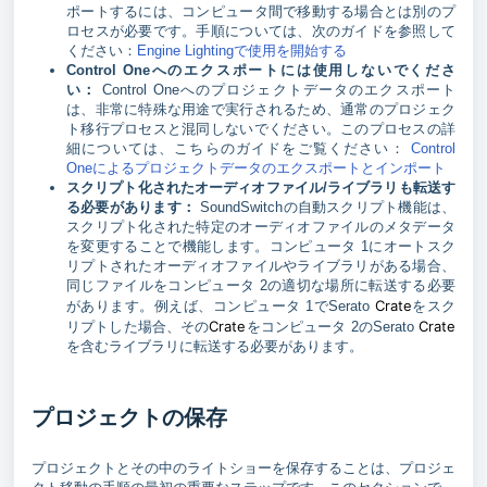
ポートするには、コンピュータ間で移動する場合とは別のプ
ロセスが必要です。手順については、次のガイドを参照して
ください：
Engine Lightingで使用を開始する
Control Oneへのエクスポートには使用しないでくださ
い：
Control Oneへのプロジェクトデータのエクスポート
は、非常に特殊な用途で実行されるため、通常のプロジェク
ト移行プロセスと混同しないでください。このプロセスの詳
細については、こちらのガイドをご覧ください：
Control
Oneによるプロジェクトデータのエクスポートとインポート
スクリプト化されたオーディオファイル/ライブラリも転送す
る必要があります：
SoundSwitchの自動スクリプト機能は、
スクリプト化された特定のオーディオファイルのメタデータ
を変更することで機能します。コンピュータ 1にオートスク
リプトされたオーディオファイルやライブラリがある場合、
同じファイルをコンピュータ 2の適切な場所に転送する必要
Crate
があります。例えば、コンピュータ 1でSerato
をスク
Crate
Crate
リプトした場合、その
をコンピュータ 2のSerato
を含むライブラリに転送する必要があります。
プロジェクトの保存
プロジェクトとその中のライトショーを保存することは、プロジェ