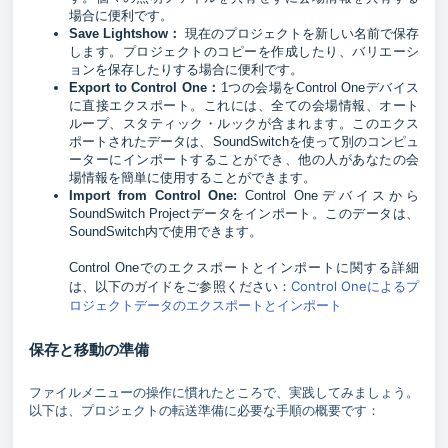
場合に便利です。
Save Lightshow：
現在のプロジェクトを新しい名前で保存
します。プロジェクトのコピーを作成したり、バリエーシ
ョンを保存したりする場合に便利です。
Export to Control One：
1つの会場をControl Oneデバイス
に直接エクスポート。これには、全ての会場情報、オート
ループ、スタティック・ルックが含まれます。このエクス
ポートされたデータは、SoundSwitchを使って別のコンピュ
ーターにインポートすることができ、他の人があなたの会
場情報を簡単に使用することができます。
Import from Control One:
Control Oneデバイスから
SoundSwitch Projectデータをインポート。このデータは、
SoundSwitch内で使用できます。
Control Oneでのエクスポートとインポートに関する詳細
Control Oneによるプ
は、以下のガイドをご参照ください：
ロジェクトデータのエクスポートとインポート
保存と移動の準備
ファイルメニューの操作に慣れたところで、実践してみましょう。
以下は、プロジェクトの転送準備に必要な手順の概要です：