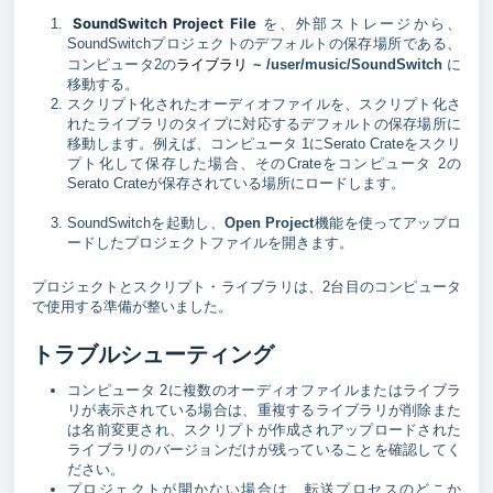
SoundSwitch Project File
を、外部ストレージから、
SoundSwitchプロジェクトのデフォルトの保存場所である、
ライブラリ
コンピュータ2の
~ /user/music/SoundSwitch
に
移動する。
スクリプト化されたオーディオファイルを、スクリプト化さ
れたライブラリのタイプに対応するデフォルトの保存場所に
移動します。例えば、コンピュータ 1にSerato Crateをスクリ
プト化して保存した場合、そのCrateをコンピュータ 2の
Serato Crateが保存されている場所にロードします。
SoundSwitchを起動し、
Open Project
機能を使ってアップロ
ードしたプロジェクトファイルを開きます。
プロジェクトとスクリプト・ライブラリは、2台目のコンピュータ
で使用する準備が整いました。
トラブルシューティング
コンピュータ 2に複数のオーディオファイルまたはライブラ
リが表示されている場合は、重複するライブラリが削除また
は名前変更され、スクリプトが作成されアップロードされた
ライブラリのバージョンだけが残っていることを確認してく
ださい。
プロジェクトが開かない場合は、転送プロセスのどこか