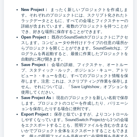
New Project：
まったく新しいプロジェクトを作成しま
す。それぞれのプロジェクトには、スクリプト化されたト
ラックデータとともに、すべての会場とフィクスチャーの
詳細が含まれています。複数のプロジェクトを持つことが
でき、好きな場所に保存することができます。
Open Project：
既存のSoundSwitchプロジェクトにアクセ
スします。コンピュータや外付けドライブの任意の場所か
らプロジェクトを開くことができます。SoundSwitchは、プ
ログラムを再起動すると、最後に作業したプロジェクトを
自動的に再び開きます。
Save Project：
会場の詳細、フィクスチャ、オートルー
プ、スタティック・ルック、ポジション・キュー、アトリ
ビュート・キューを含む、すべてのプロジェクト情報を保
存します。注意: これは、スクリプティング作業を保存しま
せん。それについては、「Save Lightshow」オプションを
使用してください。
Save Project As：
現在のプロジェクトを新しい名前で保存
します。プロジェクトのコピーを作成したり、バリエーシ
ョンを保存したりする場合に便利です。
Export Project：
保存と似ていますが、よりコントロール
しやすくなっています。SoundSwitch Projectから1つの会場
をエクスポートすることも、照明ファイルを含むか含まな
いかでプロジェクト全体をエクスポートすることもできま
す。個々の照明ファイルを共有せずに会場情報を共有する