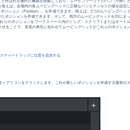
on Cues）と呼ばれる優れた機能を搭載しており、ムービングヘッドのパン（Pan）
ールを使えば、会場内の各ムービングヘッドに正確なパンとティルトの値を設定
ジション（Position）」を作成できます。例えば、2つのムービングヘッ
向けたポジションを作成できます。そして、両方のムービングヘッドをDJにま
これらのポジションをワークスペース内のソング・スクリプトまたはオート
に同期させることで、音楽の再生に合わせてムービングヘッドがこれらのポジショ
スチャートラックに位置を追加する:
上にある＋アイコンをクリックします。これが新しいポジションを作成する最初の