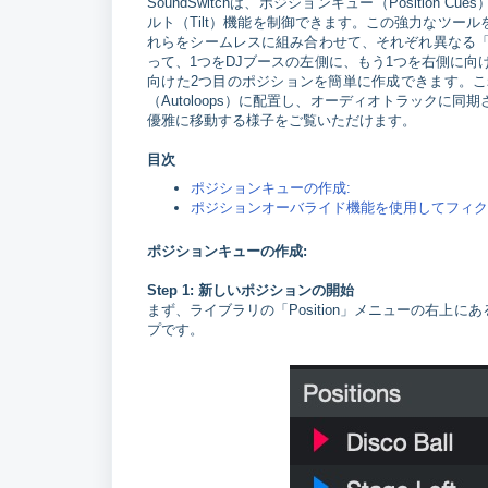
SoundSwitchは、ポジションキュー（Positi
ルト（Tilt）機能を制御できます。この強力なツ
れらをシームレスに組み合わせて、それぞれ異なる「ポ
って、1つをDJブースの左側に、もう1つを右側に
向けた2つ目のポジションを簡単に作成できます。
（Autoloops）に配置し、オーディオトラック
優雅に移動する様子をご覧いただけます。
目次
ポジションキューの作成:
ポジションオーバライド機能を使用してフィク
ポジションキューの作成:
Step 1: 新しいポジションの開始
まず、ライブラリの「Position」メニューの右
プです。