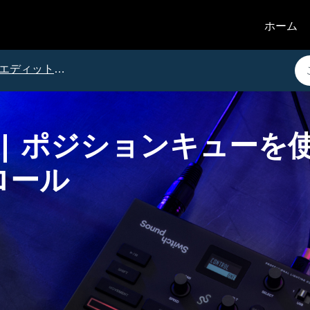
ホーム
エディットモード
tch | ポジションキュ
ロール