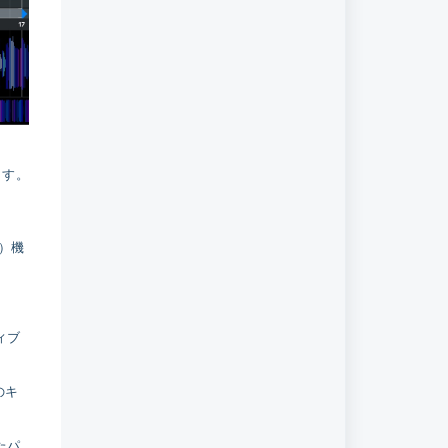
ます。
）機
ィブ
のキ
たパ