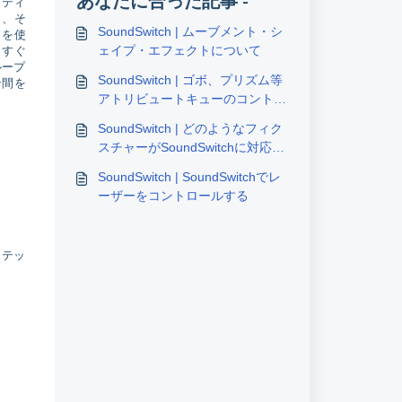
あなたに合った記事 -
とティ
し、そ
SoundSwitch | ムーブメント・シ
ドを使
ェイプ・エフェクトについて
っすぐ
ループ
SoundSwitch | ゴボ、プリズム等
ン間を
アトリビュートキューのコントロ
ール
SoundSwitch | どのようなフィク
スチャーがSoundSwitchに対応し
ていますか？
SoundSwitch | SoundSwitchでレ
ーザーをコントロールする
ステッ